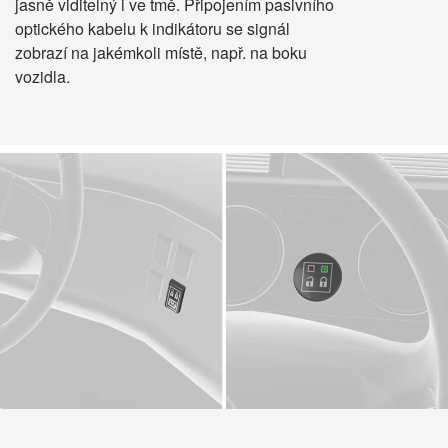
jasně viditelný i ve tmě. Připojením pasivního
optického kabelu k indikátoru se signál
zobrazí na jakémkoli místě, např. na boku
čeština
vozidla.
Deutsch
English
Español
Français
Italiano
Polskie