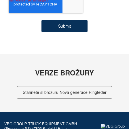
VERZE BROŽURY
Stáhněte si brožuru Nová generace Ringfeder
VBG GROUP TRUCK EQUIPMENT GMBH
Girmesgath 5 D-47803 Krefeld
|
Privacy