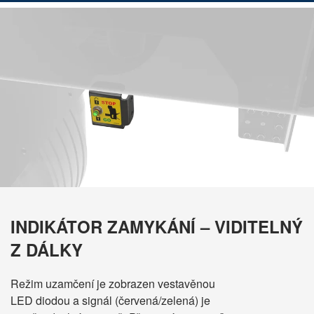
INDIKÁTOR ZAMYKÁNÍ – VIDITELNÝ
Z DÁLKY
Režim uzamčení je zobrazen vestavěnou
VYBER JAZYK
LED diodou a signál (červená/zelená) je